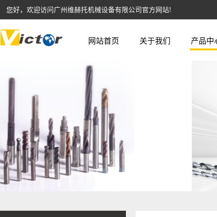
您好，欢迎访问广州维赫托机械设备有限公司官方网站!
网站首页
关于我们
产品中