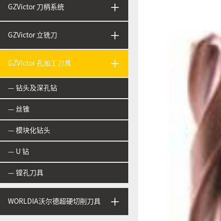
GZVictor 刀柄系统
GZVictor 立铣刀
GZVictor 孔加工刀具
— 钻头及深孔钻
— 丝锥
— 模块化钻头
— U 钻
— 镗孔刀具
WORLDIA沃尔德超硬切削刀具