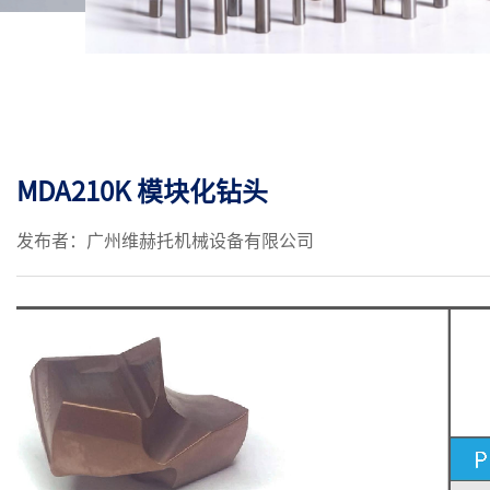
MDA210K 模块化钻头
发布者：广州维赫托机械设备有限公司