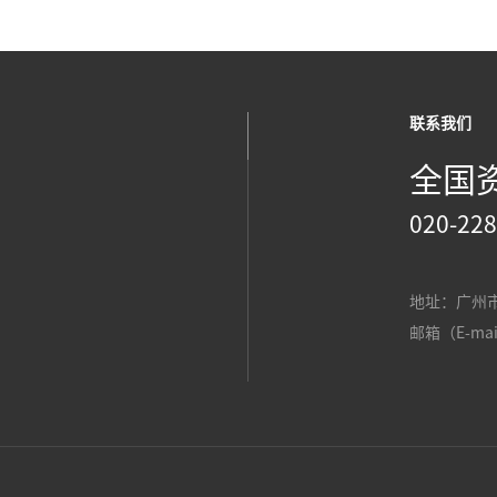
联系我们
全国
020-228
地址：广州市
邮箱（E-mail