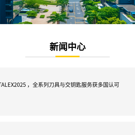
新闻中心
ALEX2025 ，全系列刀具与交钥匙服务获多国认可