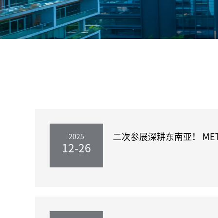
二次参展深耕东南亚！ MET
2025
12-26