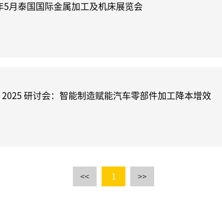
5年5月泰国国际金属加工及机床展览会
2025 研讨会：智能制造赋能汽车零部件加工降本增效
<<
1
>>