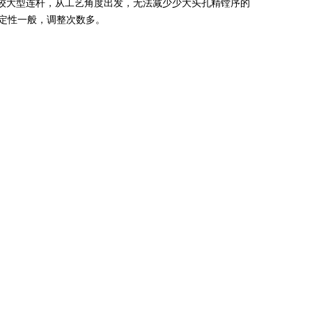
较大型连杆，从工艺角度出发，无法减少少大头孔精镗序的
稳定性一般，调整次数多。