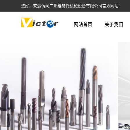
您好，欢迎访问广州维赫托机械设备有限公司官方网站!
网站首页
关于我们