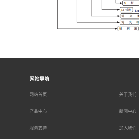
网站导航
网站首页
关于我们
产品中心
新闻中心
服务支持
加入我们