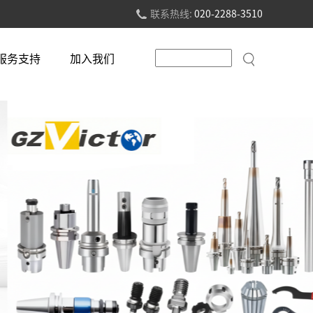
联系热线:
020-2288-3510
服务支持
加入我们