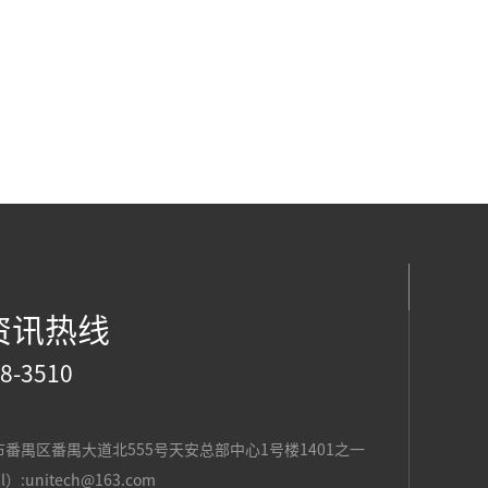
资讯热线
8-3510
番禺区番禺大道北555号天安总部中心1号楼1401之一
）:unitech@163.com