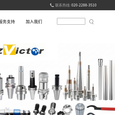
联系热线:
020-2288-3510
服务支持
加入我们