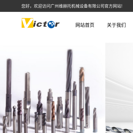
您好，欢迎访问广州维赫托机械设备有限公司官方网站!
网站首页
关于我们