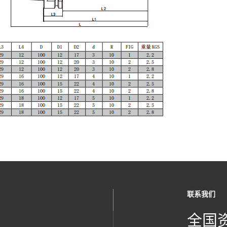
联系我们
全国