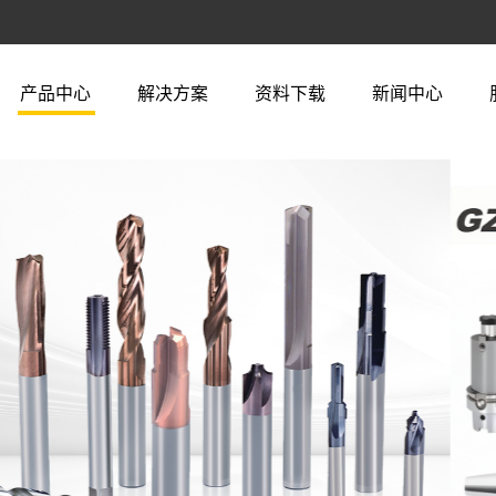
产品中心
解决方案
资料下载
新闻中心